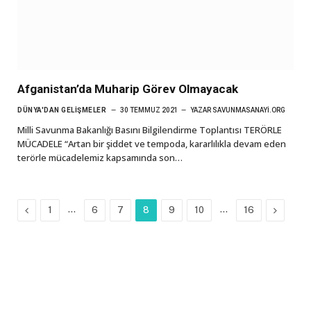
Afganistan’da Muharip Görev Olmayacak
DÜNYA'DAN GELIŞMELER
30 TEMMUZ 2021
YAZAR
SAVUNMASANAYI.ORG
Milli Savunma Bakanlığı Basını Bilgilendirme Toplantısı TERÖRLE
MÜCADELE “Artan bir şiddet ve tempoda, kararlılıkla devam eden
terörle mücadelemiz kapsamında son…
Previous
…
…
Next
1
6
7
8
9
10
16