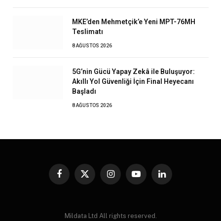
MKE’den Mehmetçik’e Yeni MPT-76MH
Teslimatı
8 AĞUSTOS 2026
5G’nin Gücü Yapay Zekâ ile Buluşuyor:
Akıllı Yol Güvenliği İçin Final Heyecanı
Başladı
8 AĞUSTOS 2026
Facebook
X
Instagram
YouTube
LinkedIn
Mildata Ltd All rights reserved.