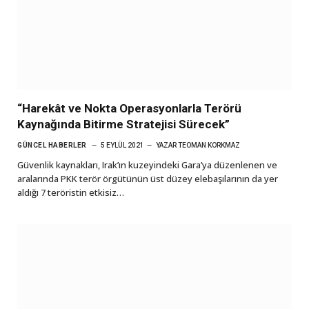
“Harekât ve Nokta Operasyonlarla Terörü
Kaynağında Bitirme Stratejisi Sürecek”
GÜNCEL HABERLER
5 EYLÜL 2021
YAZAR
TEOMAN KORKMAZ
Güvenlik kaynakları, Irak’ın kuzeyindeki Gara’ya düzenlenen ve
aralarında PKK terör örgütünün üst düzey elebaşılarının da yer
aldığı 7 teröristin etkisiz…