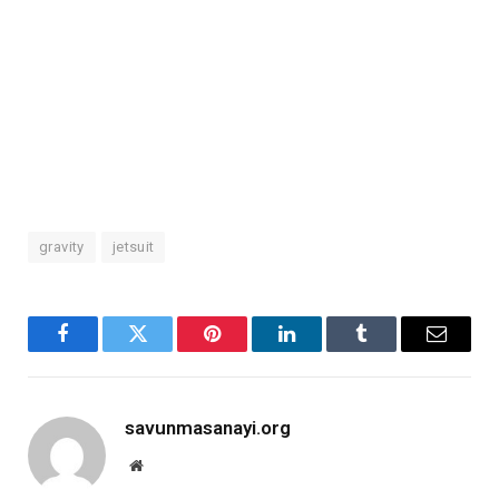
gravity
jetsuit
Facebook
X
Pinterest
LinkedIn
Tumblr
Email
savunmasanayi.org
Website