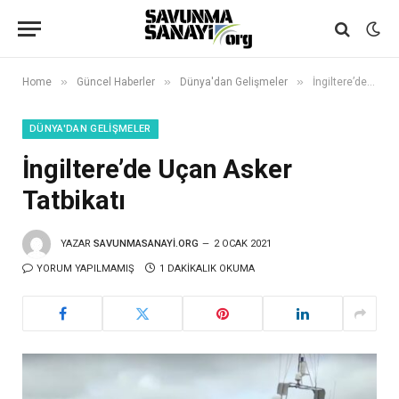
»
»
»
Home
Güncel Haberler
Dünya'dan Gelişmeler
İngiltere’de Uçan Asker Tatbikatı
DÜNYA'DAN GELIŞMELER
İngiltere’de Uçan Asker
Tatbikatı
YAZAR
SAVUNMASANAYI.ORG
2 OCAK 2021
YORUM YAPILMAMIŞ
1 DAKIKALIK OKUMA