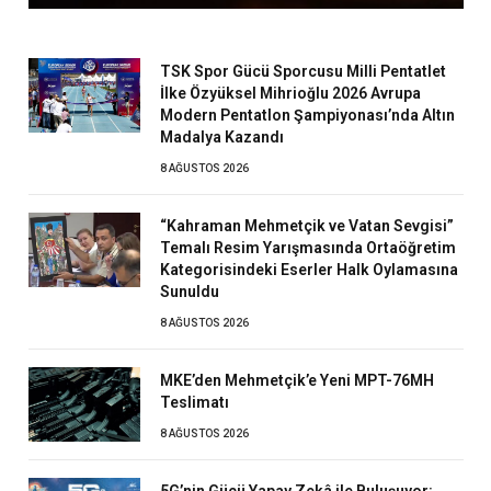
TSK Spor Gücü Sporcusu Milli Pentatlet
İlke Özyüksel Mihrioğlu 2026 Avrupa
Modern Pentatlon Şampiyonası’nda Altın
Madalya Kazandı
8 AĞUSTOS 2026
“Kahraman Mehmetçik ve Vatan Sevgisi”
Temalı Resim Yarışmasında Ortaöğretim
Kategorisindeki Eserler Halk Oylamasına
Sunuldu
8 AĞUSTOS 2026
MKE’den Mehmetçik’e Yeni MPT-76MH
Teslimatı
8 AĞUSTOS 2026
5G’nin Gücü Yapay Zekâ ile Buluşuyor: