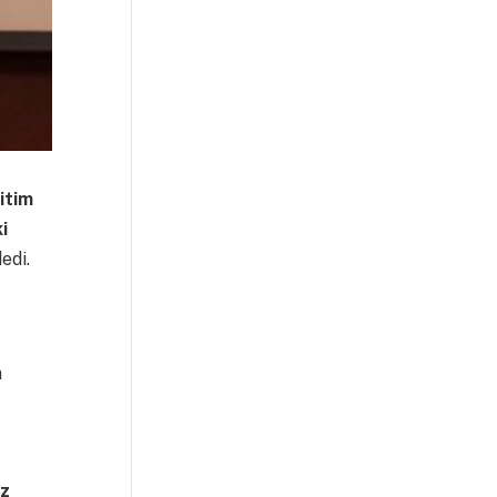
itim
i
dedi.
a
iz