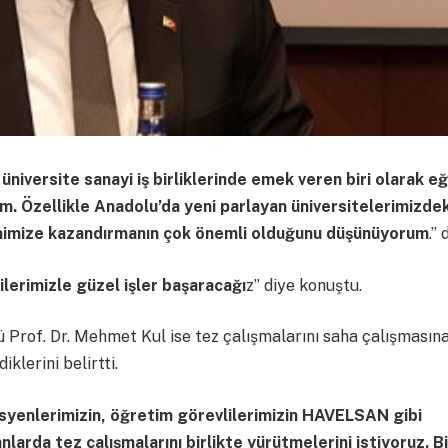
iversite sanayi iş birliklerinde emek veren biri olarak eğ
rum. Özellikle Anadolu’da yeni parlayan üniversitelerimizdek
temimize kazandırmanın çok önemli olduğunu düşünüyorum
.” 
ilerimizle güzel işler başaracağı
z” diye konuştu.
ü Prof. Dr. Mehmet Kul ise tez çalışmalarını saha çalışmasın
klerini belirtti.
syenlerimizin, öğretim görevlilerimizin HAVELSAN gibi
anlarda tez çalışmalarını birlikte yürütmelerini istiyoruz. B