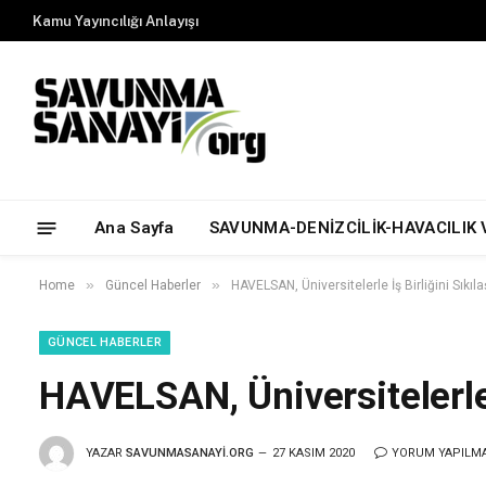
Kamu Yayıncılığı Anlayışı
Ana Sayfa
SAVUNMA-DENİZCİLİK-HAVACILIK 
»
»
Home
Güncel Haberler
HAVELSAN, Üniversitelerle İş Birliğini Sıkılaş
GÜNCEL HABERLER
HAVELSAN, Üniversitelerle İ
YAZAR
SAVUNMASANAYI.ORG
27 KASIM 2020
YORUM YAPILM