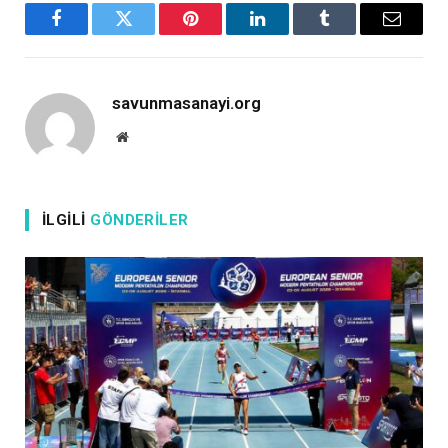
Facebook
X
Pinterest
LinkedIn
Tumblr
Email
savunmasanayi.org
Website
İLGILI
GÖNDERILER