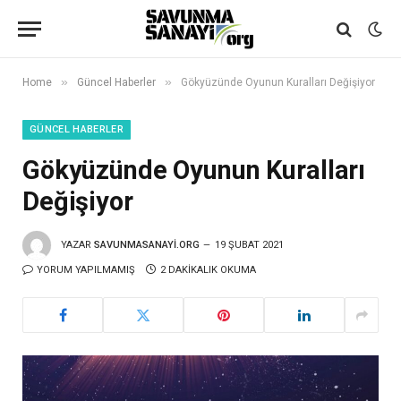
»
»
Home
Güncel Haberler
Gökyüzünde Oyunun Kuralları Değişiyor
GÜNCEL HABERLER
Gökyüzünde Oyunun Kuralları
Değişiyor
YAZAR
SAVUNMASANAYI.ORG
19 ŞUBAT 2021
YORUM YAPILMAMIŞ
2 DAKIKALIK OKUMA