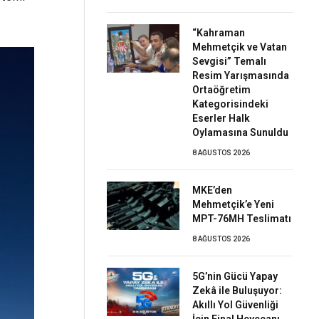
“Kahraman
Mehmetçik ve Vatan
Sevgisi” Temalı
Resim Yarışmasında
Ortaöğretim
Kategorisindeki
Eserler Halk
Oylamasına Sunuldu
8 AĞUSTOS 2026
MKE’den
Mehmetçik’e Yeni
MPT-76MH Teslimatı
8 AĞUSTOS 2026
5G’nin Gücü Yapay
Zekâ ile Buluşuyor:
Akıllı Yol Güvenliği
İçin Final Heyecanı