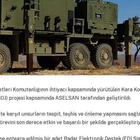
tleri Komutanlığının ihtiyacı kapsamında yürütülen Kara K
J) projesi kapsamında ASELSAN tarafından geliştirildi.
te karşıt unsurların tespit, teşhis ve önleme yapmasını sağl
örevini son derece etkin ve başarılı bir şekilde gerçekleştiriy
ine entegre edilmiş bir adet Radar Elektronik Destek (ED) Si