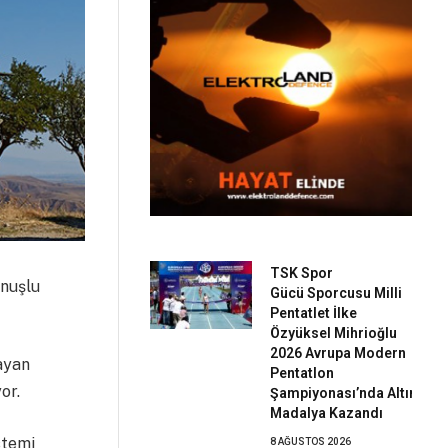
TSK Spor
onuşlu
Gücü Sporcusu Milli
Pentatlet İlke
Özyüksel Mihrioğlu
2026 Avrupa Modern
ayan
Pentatlon
or.
Şampiyonası’nda Altın
Madalya Kazandı
stemi
8 AĞUSTOS 2026