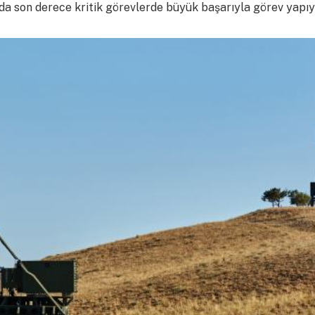
da son derece kritik görevlerde büyük başarıyla görev yapıy