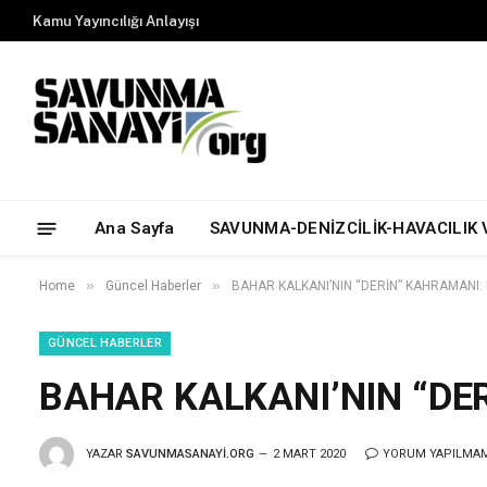
Kamu Yayıncılığı Anlayışı
Ana Sayfa
SAVUNMA-DENİZCİLİK-HAVACILIK 
»
»
Home
Güncel Haberler
BAHAR KALKANI’NIN “DERİN” KAHRAMANI:
GÜNCEL HABERLER
BAHAR KALKANI’NIN “DE
YAZAR
SAVUNMASANAYI.ORG
2 MART 2020
YORUM YAPILMA