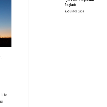
Başladı
8 AĞUSTOS 2026
,
likte
mu