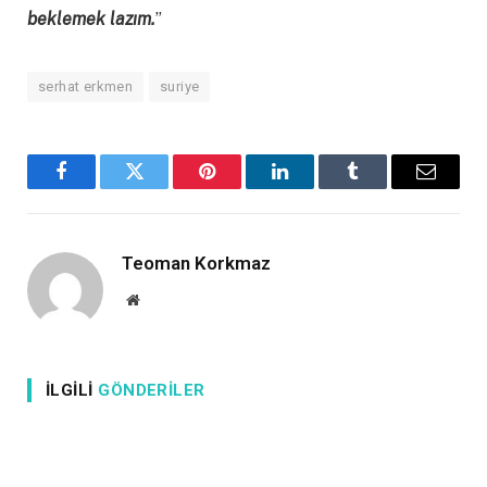
beklemek lazım.
”
serhat erkmen
suriye
Facebook
X
Pinterest
LinkedIn
Tumblr
Email
Teoman Korkmaz
Website
İLGILI
GÖNDERILER