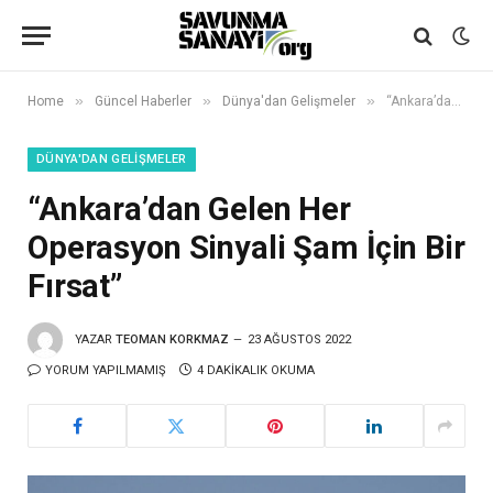
»
»
»
Home
Güncel Haberler
Dünya'dan Gelişmeler
“Ankara’dan Gelen Her Operasyon Sinyali Şam İçin Bir Fırsat”
DÜNYA'DAN GELIŞMELER
“Ankara’dan Gelen Her
Operasyon Sinyali Şam İçin Bir
Fırsat”
YAZAR
TEOMAN KORKMAZ
23 AĞUSTOS 2022
YORUM YAPILMAMIŞ
4 DAKIKALIK OKUMA