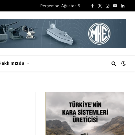
Perşembe, Ağustos 6
Facebook
X
Instagram
YouTube
Linked
Hakkımızda