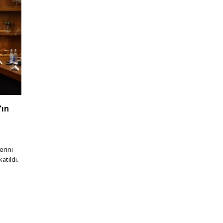
’ın
erini
atıldı.