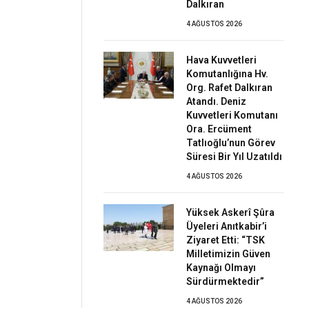
Dalkıran
4 AĞUSTOS 2026
Hava Kuvvetleri
Komutanlığına Hv.
Org. Rafet Dalkıran
Atandı. Deniz
Kuvvetleri Komutanı
Ora. Ercüment
Tatlıoğlu’nun Görev
Süresi Bir Yıl Uzatıldı
4 AĞUSTOS 2026
Yüksek Askerî Şûra
Üyeleri Anıtkabir’i
Ziyaret Etti: “TSK
Milletimizin Güven
Kaynağı Olmayı
Sürdürmektedir”
4 AĞUSTOS 2026