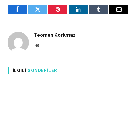
Facebook
X
Pinterest
LinkedIn
Tumblr
Email
Teoman Korkmaz
Website
İLGILI
GÖNDERILER