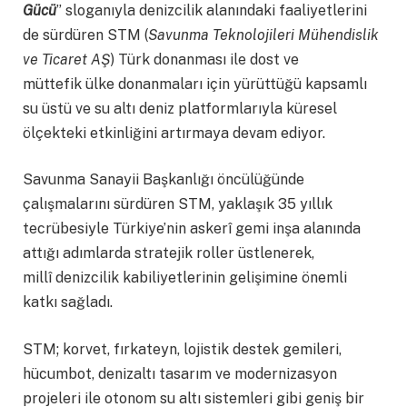
G
ücü
” sloganıyla denizcilik alanındaki faaliyetlerini
de sürdüren STM (
Savunma Teknolojileri Mühendislik
ve Ticaret AŞ
) Türk donanması ile dost ve
müttefik ülke donanmaları için yürüttüğü kapsamlı
su üstü ve su altı deniz platformlarıyla küresel
ölçekteki etkinliğini artırmaya devam ediyor.
Savunma Sanayii Başkanlığı öncülüğünde
çalışmalarını sürdüren STM, yaklaşık 35 yıllık
tecrübesiyle Türkiye’nin askerî gemi inşa alanında
attığı adımlarda stratejik roller üstlenerek,
millî denizcilik kabiliyetlerinin gelişimine önemli
katkı sağladı.
STM; korvet, fırkateyn, lojistik destek gemileri,
hücumbot, denizaltı tasarım ve modernizasyon
projeleri ile otonom su altı sistemleri gibi geniş bir