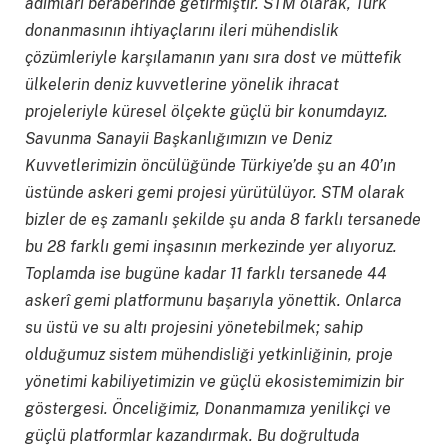
adımları beraberinde getirmiştir.
STM olarak, Türk
d
onanmasının ihtiyaçlarını ileri mühendislik
çözümleriyle karşılamanın yanı sıra dost ve müttefik
ülkelerin deniz kuvvetlerine yönelik ihracat
projeleriyle küresel ölçekte güçlü bir konumdayız.
Savunma Sanayii Başkanlığımızın ve Deniz
Kuvvetlerimizin öncülüğünde Türkiye’de şu an 40’ın
üstünde askeri gemi projesi yürütülüyor. STM olarak
bizler de eş zamanlı şekilde şu anda 8 farklı tersanede
bu 28 farklı gemi inşasının merkezinde yer alıyoruz.
Toplamda ise bugüne kadar 11 farklı tersanede 44
asker
î
gemi platformunu başarıyla yönettik. Onlarca
su
üstü ve su
altı projesini yönetebilmek; sahip
olduğumuz sistem mühendisliği yetkinliğinin, proje
yönetimi kabiliyetimizin ve güçlü ekosistemimizin bir
göstergesi. Önceliğimiz, Donanmamıza yenilikçi ve
güçlü platformlar kazandırmak. Bu doğrultuda