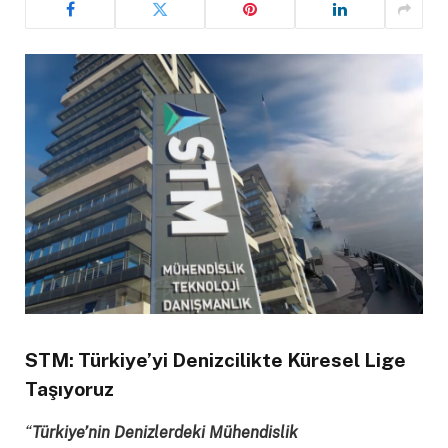
STM: Türkiye’yi Denizcilikte Küresel Lige
Taşıyoruz
“
Türkiye’nin
D
enizlerdeki
M
ühendislik