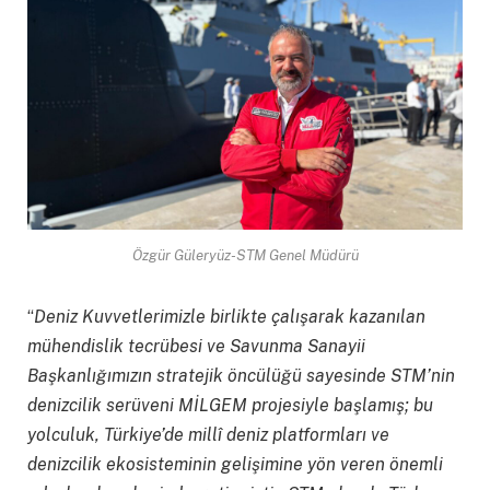
Özgür Güleryüz-STM Genel Müdürü
“
Deniz Kuvvetlerimizle birlikte çalışarak kazanılan
mühendislik tecrübesi ve Savunma Sanayii
Başkanlığımızın stratejik öncülüğü sayesinde STM’nin
denizcilik serüveni MİLGEM projesiyle başlamış; bu
yolculuk, Türkiye’de mill
î
deniz platformları ve
denizcilik ekosisteminin gelişimine yön veren önemli